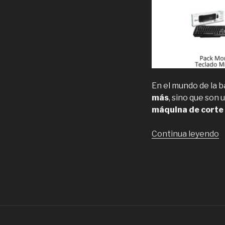
En el mundo de la b
más
, sino que son 
máquina de corte 
“
Continua leyendo
m
e
p
p
b
p
a