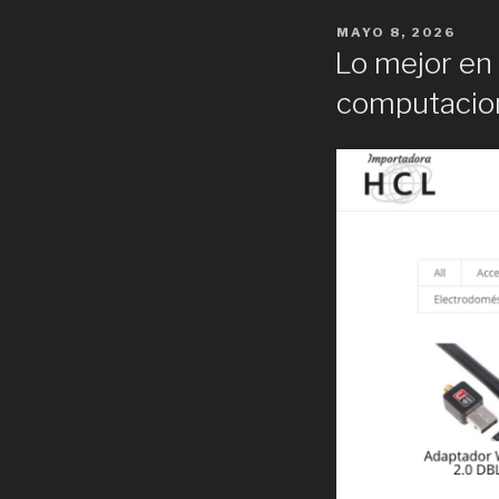
POSTED
MAYO 8, 2026
ON
Lo mejor en 
computacion