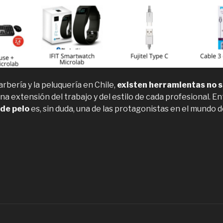
arbería y la peluquería en Chile,
existen herramientas no s
una extensión del trabajo y del estilo de cada profesional. E
de pelo
es, sin duda, una de las protagonistas en el mundo d
Lo
ejor
n
roductos
ara
arberías,
eluquerías,
ccesorios