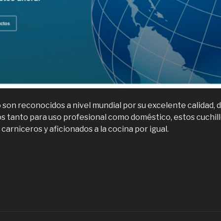
 son reconocidos a nivel mundial por su excelente calidad, d
os tanto para uso profesional como doméstico, estos cuchill
carniceros y aficionados a la cocina por igual.
Características
e
os
uchillos
orco:
recisión