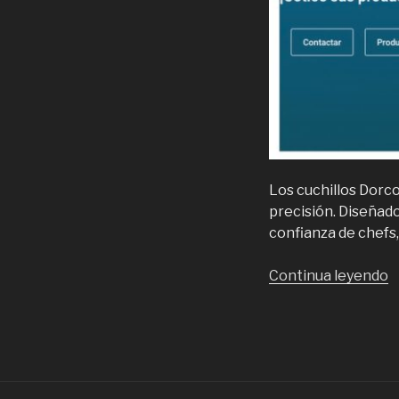
Los cuchillos Dorco
precisión. Diseñad
confianza de chefs, 
“
Continua leyendo
d
l
c
D
P