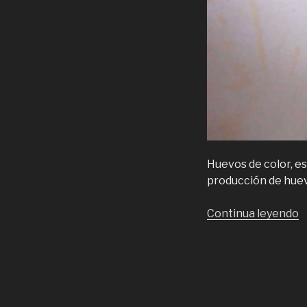
Huevos de color, es
producción de huev
“
Continua leyendo
d
c
e
S
d