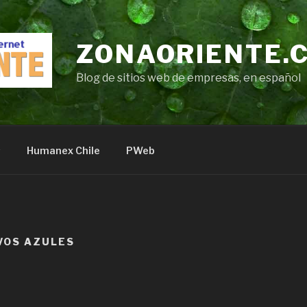
ZONAORIENTE.
Blog de sitios web de empresas, en español
s
Humanex Chile
PWeb
VOS AZULES