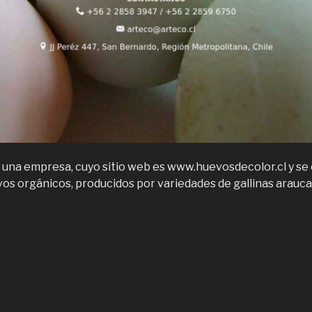
 una empresa, cuyo sitio web es www.huevosdecolor.cl y se 
os orgánicos, producidos por variedades de gallinas arauca
Huevos
e
olor
n
antiago
e