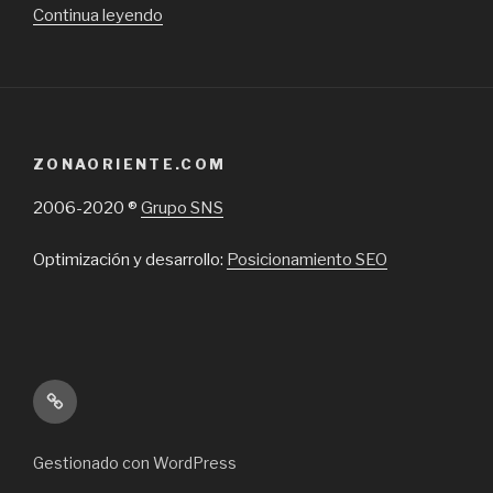
“Especialistas
Continua leyendo
en
rodamientos
y
retenes”
ZONAORIENTE.COM
2006-2020 ®
Grupo SNS
Optimización y desarrollo:
Posicionamiento SEO
Inicio
Gestionado con WordPress