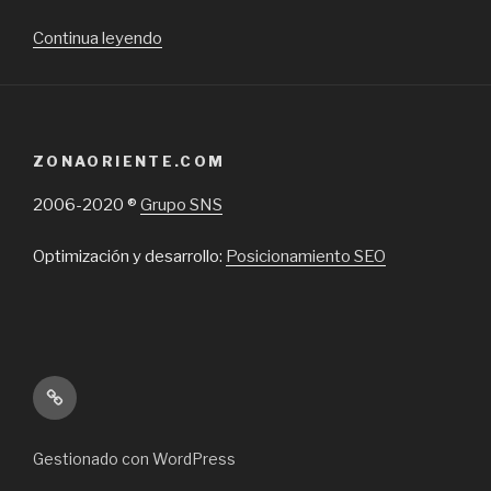
“Por
Continua leyendo
qué
usar
enzunchadoras
automáticas
ZONAORIENTE.COM
en
embalaje”
2006-2020 ®
Grupo SNS
Optimización y desarrollo:
Posicionamiento SEO
Inicio
Gestionado con WordPress