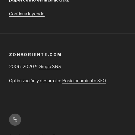
“Humanex,
Continua leyendo
reclutamiento
y
selección
de
RRHH
ZONAORIENTE.COM
en
Chile”
2006-2020 ®
Grupo SNS
Optimización y desarrollo:
Posicionamiento SEO
Inicio