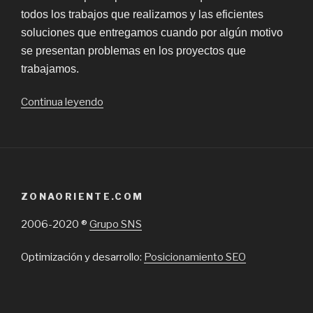
todos los trabajos que realizamos y las eficientes
soluciones que entregamos cuando por algún motivo
se presentan problemas en los proyectos que
trabajamos.
“RDP
Continua leyendo
revisor
de
proyectos,
tramitacion
de
ZONAORIENTE.COM
proyectos
municipales
2006-2020 ®
Grupo SNS
en
Chile”
Optimización y desarrollo:
Posicionamiento SEO