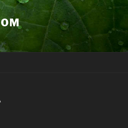
COM
A