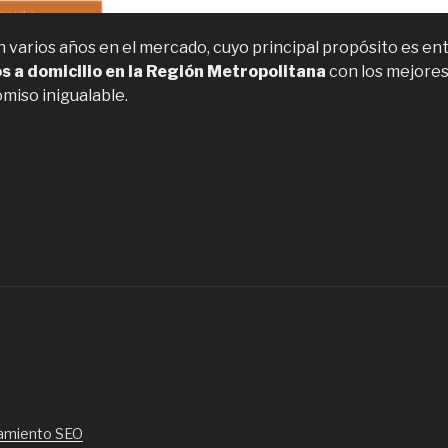
varios años en el mercado, cuyo principal propósito es ent
s a domicilio en la Región Metropolitana
con los mejores 
miso inigualable.
Regalo
omicilio,
mpresa
e
nvío
e
esayunos
omicilio
n
antiago”
amiento SEO