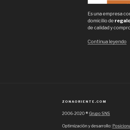
Es una empresa con 
domicilio de
regalo
de calidad y compro
“
Continua leyendo
a
D
e
d
e
d
d
a
ZONAORIENTE.COM
d
e
2006-2020 ®
Grupo SNS
S
Optimización y desarrollo:
Posicion