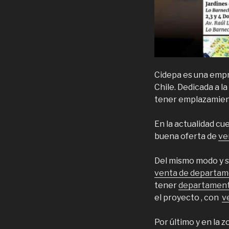
Cidepa es una empr
Chile. Dedicada a l
tener emplazamient
En la actualidad c
buena oferta de
ve
Del mismo modo y si
venta de departam
tener
departamento
el proyecto , con
v
Por último y en la 