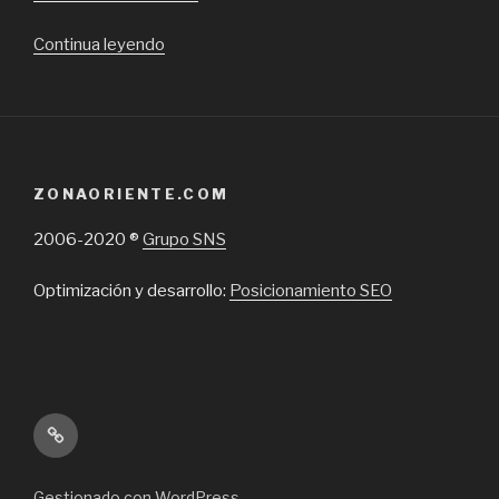
“TP
Continua leyendo
Consulting,
Declaraciones
Juradas
SII,
DDJJ
ZONAORIENTE.COM
1913”
2006-2020 ®
Grupo SNS
Optimización y desarrollo:
Posicionamiento SEO
Inicio
Gestionado con WordPress