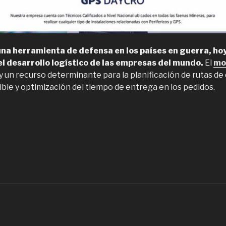
una herramienta de defensa en los países en guerra, hoy
el desarrollo logístico de las empresas del mundo.
El
mo
 un recurso determinante para la planificación de rutas de 
ble y optimización del tiempo de entrega en los pedidos.
Empresas
e
onitoreo
astreo
e
ehículos
n
hile”