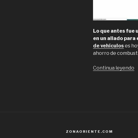
Lo que antes fue 
en un aliado para 
de vehículos
es hoy
ahorro de combusti
“
Continua leyendo
d
m
y
r
d
v
e
C
ZONAORIENTE.COM