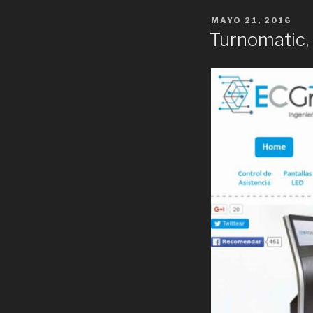
POSTED
MAYO 21, 2016
ON
Turnomatic, 