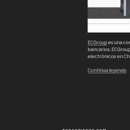
ECGroup
es una com
bancarios. ECGroup 
electrónicos en Chi
“
Continua leyendo
r
c
t
a