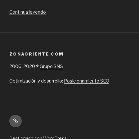
“¿Experto,
Continua leyendo
especialista
o
agencia
SEO
para
ZONAORIENTE.COM
Posicionamiento
en
2006-2020 ®
Grupo SNS
Google?”
Optimización y desarrollo:
Posicionamiento SEO
Inicio
Gestionado con WordPress