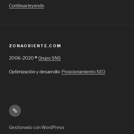
“Lo
Continua leyendo
mejor
en
cerrajeros
a
domicilio
ZONAORIENTE.COM
en
Santiago,
2006-2020 ®
Grupo SNS
emergencias
24
Optimización y desarrollo:
Posicionamiento SEO
horas”
Inicio
Gestionado con WordPress