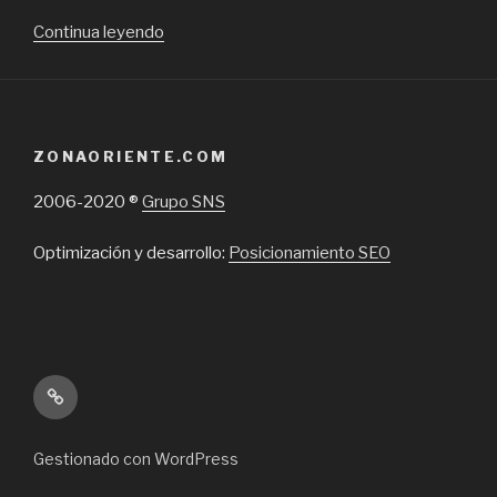
“Cámaras
Continua leyendo
de
congelado
y
no
ZONAORIENTE.COM
refrigeradas
en
2006-2020 ®
Grupo SNS
Chile,
qué
Optimización y desarrollo:
Posicionamiento SEO
tipo
de
empresas
o
negocios
Inicio
las
necesitan”
Gestionado con WordPress