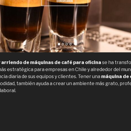
y arriendo de máquinas de café para oficina
se ha transf
más estratégica para empresas en Chile y alrededor del mu
cia diaria de sus equipos y clientes. Tener una
máquina de c
odidad, también ayuda a crear un ambiente más grato, profe
laboral.
Venta
rriendo
áquinas