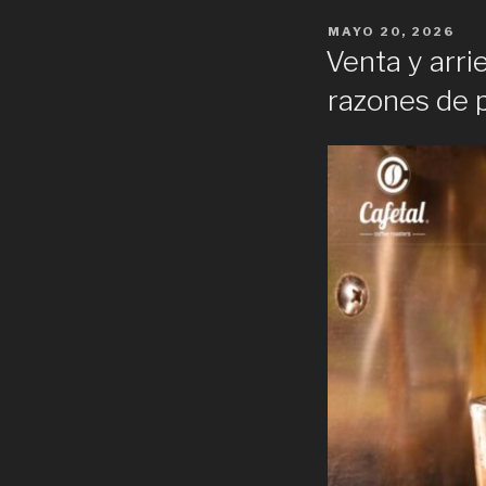
POSTED
MAYO 20, 2026
ON
Venta y arri
razones de 