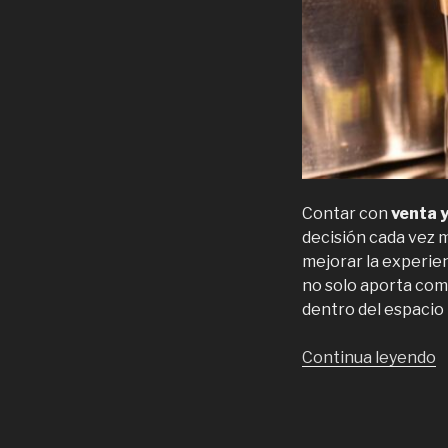
Contar con
venta 
decisión cada vez 
mejorar la experien
no solo aporta com
dentro del espacio 
“
Continua leyendo
y
a
M