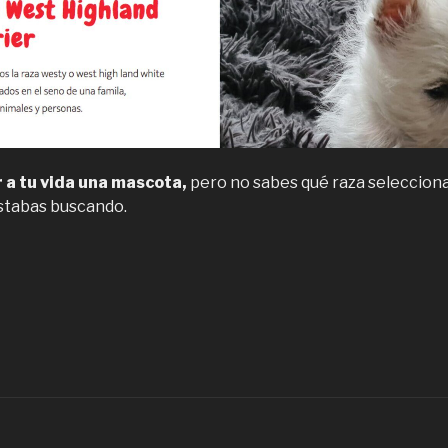
 a tu vida una mascota,
pero no sabes qué raza selecciona
stabas buscando.
Criaderos
e
achorros
est
ighland
hite
errier
n
antiago”