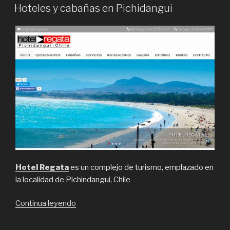
ON
arriendo
Hoteles y cabañas en Pichidangui
de
cabañas
en
Pichidangui
para
tus
días
de
descanso”
Hotel Regata
es un complejo de turismo, emplazado en
la localidad de Pichindangui, Chile
“Hoteles
Continua leyendo
y
cabañas