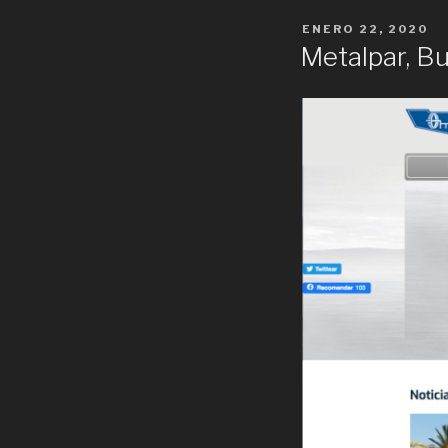
POSTED
ENERO 22, 2020
ON
Metalpar, B