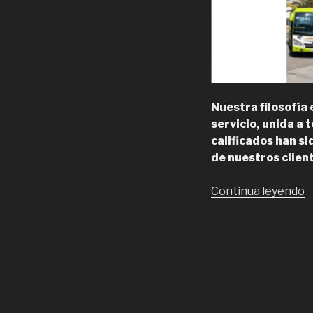
Nuestra filosofía 
servicio, unida a
calificados han si
de nuestros clien
“
Continua leyendo
B
U
N