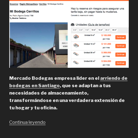
Mercado Bodegas empresa líder en el
arriendo de
bodegas en Santiago
, que se adaptan a tus
necesidades de almacenamiento,
transformándose en una verdadera extensión de
tu hogar y tu oficina.
“Mercado
Continua leyendo
Bodegas,
especialistas