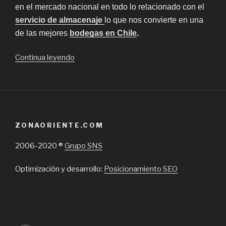
en el mercado nacional en todo lo relacionado con el
servicio de almacenaje
lo que nos convierte en una
de las mejores
bodegas en Chile
.
“Todo
Continua leyendo
lo
que
necesitas
en
servicio
ZONAORIENTE.COM
de
almacenaje”
2006-2020 ®
Grupo SNS
Optimización y desarrollo:
Posicionamiento SEO