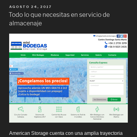
en
POSTED
AGOSTO 24, 2017
ON
arriendo
Todo lo que necesitas en servicio de
de
almacenaje
bodegas
en
Santiago”
American Storage cuenta con una amplia trayectoria