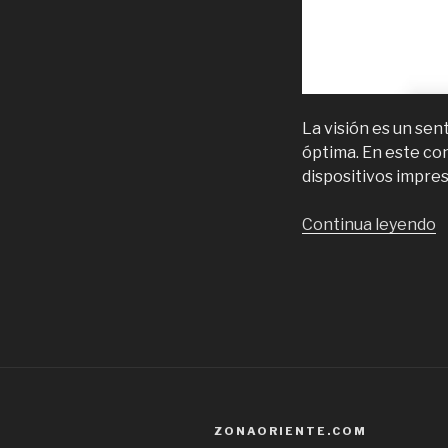
La visión es un sent
óptima. En este co
dispositivos impres
“
Continua leyendo
o
q
s
y
d
c
e
S
ZONAORIENTE.COM
d