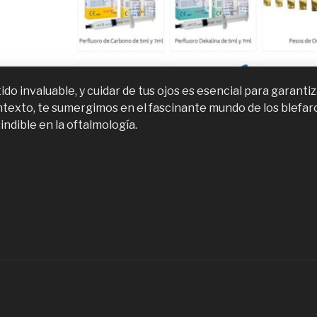
ido invaluable, y cuidar de tus ojos es esencial para garanti
ntexto, te sumergimos en el fascinante mundo de los blefar
indible en la oftalmología.
Artículos
ftalmológicos,
ué
on
ónde
omprarlos
n
antiago
e