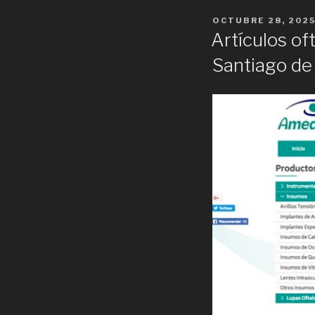
POSTED
OCTUBRE 28, 202
ON
Artículos of
Santiago de