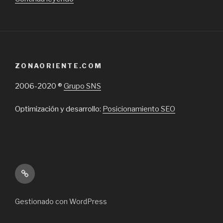
Goma
eva
y
productos
de
ZONAORIENTE.COM
caucho
en
2006-2020 ®
Grupo SNS
Santiago
de
Optimización y desarrollo:
Posicionamiento SEO
Chile”
Inicio
Gestionado con WordPress